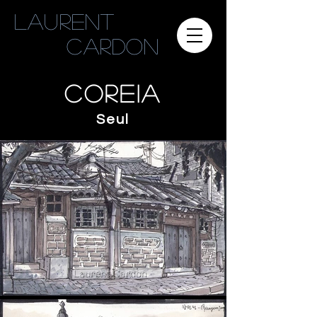
Laurent
cardon
Coreia
Seul